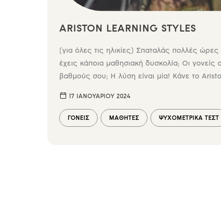
ARISTON LEARNING STYLES
(για όλες τις ηλικίες) Σπαταλάς πολλές ώρ
έχεις κάποια μαθησιακή δυσκολία; Οι γονείς 
βαθμούς σου; Η λύση είναι μία! Κάνε το Arist
τρόπο που μαθαίνεις πιο εύκολα και γρήγορα!
17 ΙΑΝΟΥΑΡΊΟΥ 2024
ΓΟΝΕΊΣ
ΜΑΘΗΤΈΣ
ΨΥΧΟΜΕΤΡΙΚΆ ΤΕΣΤ